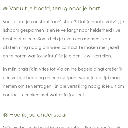
🪷 Vanuit je hoofd, terug naar je hart.
Voel je dat je constant "aan" staat? Dat je hoofd vol zit, je
lichaam gespannen is en je verlangt naar helderheid? Je
bent niet alleen. Soms heb je even een moment van
afstemming nodig om weer contact te maken met jezelf
en te horen wat jouw intuïtie je eigenlijk wil vertellen.
In mijn praktijk in Vries (of via online begeleiding) creëer ik
een veilige bedding en een rustpunt waar je de tijd mag
nemen om te vertragen. In die verstilling nodig ik je uit om
contact te maken met wat er in jou leeft.
🪷 Hoe ik jou ondersteun
Mijn werkwijze is holistisch en intuïtief. Ik kijk naar jou als